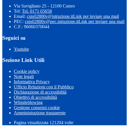
Via Savigliano 25 - 12100 Cuneo
Tel:
Tel. 0171 65658
Email:
cnis02800v@istruzione.it
Link per inviare una mail
PEC:
cnis02800v@pec.istruzione.it
Link per inviare una mail
C.F.: 96060370044
Seguici su
Youtube
Sezione Link Utili
Cookie policy
Note legali
Informativa Privacy
Ufficio Relazioni con il Pubblico
Dichiarazione di accessibilità
Obiettivi di accessibilità
Whistleblowing
Gestione consensi cookie
Amministrazione trasparente
Pagina visualizzata
121204
volte