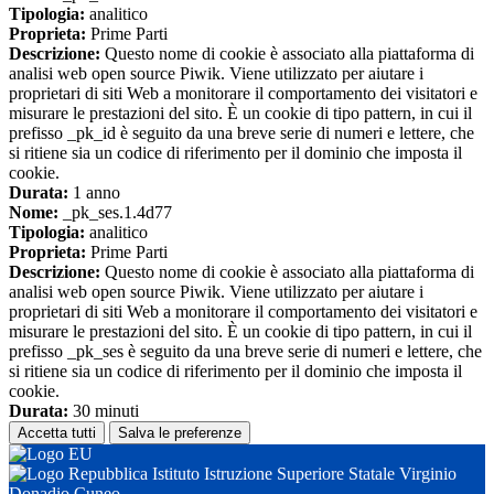
Tipologia:
analitico
Proprieta:
Prime Parti
Descrizione:
Questo nome di cookie è associato alla piattaforma di
analisi web open source Piwik. Viene utilizzato per aiutare i
proprietari di siti Web a monitorare il comportamento dei visitatori e
misurare le prestazioni del sito. È un cookie di tipo pattern, in cui il
prefisso _pk_id è seguito da una breve serie di numeri e lettere, che
si ritiene sia un codice di riferimento per il dominio che imposta il
cookie.
Durata:
1 anno
Nome:
_pk_ses.1.4d77
Tipologia:
analitico
Proprieta:
Prime Parti
Descrizione:
Questo nome di cookie è associato alla piattaforma di
analisi web open source Piwik. Viene utilizzato per aiutare i
proprietari di siti Web a monitorare il comportamento dei visitatori e
misurare le prestazioni del sito. È un cookie di tipo pattern, in cui il
prefisso _pk_ses è seguito da una breve serie di numeri e lettere, che
si ritiene sia un codice di riferimento per il dominio che imposta il
cookie.
Durata:
30 minuti
Accetta tutti
Salva le preferenze
Istituto Istruzione Superiore Statale Virginio
Donadio Cuneo