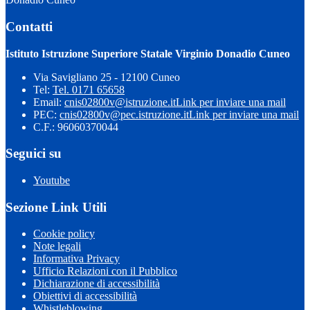
Contatti
Istituto Istruzione Superiore Statale Virginio Donadio Cuneo
Via Savigliano 25 - 12100 Cuneo
Tel:
Tel. 0171 65658
Email:
cnis02800v@istruzione.it
Link per inviare una mail
PEC:
cnis02800v@pec.istruzione.it
Link per inviare una mail
C.F.: 96060370044
Seguici su
Youtube
Sezione Link Utili
Cookie policy
Note legali
Informativa Privacy
Ufficio Relazioni con il Pubblico
Dichiarazione di accessibilità
Obiettivi di accessibilità
Whistleblowing