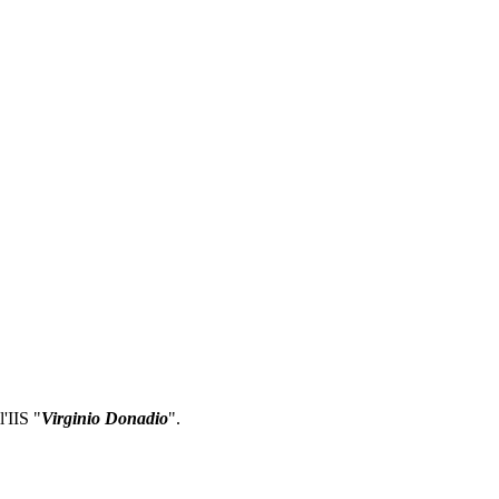
l'IIS "
Virginio Donadio
".