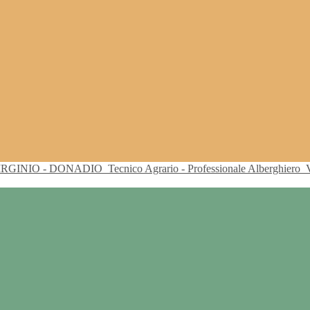
VIRGINIO - DONADIO
Tecnico Agrario - Professionale Alberghiero