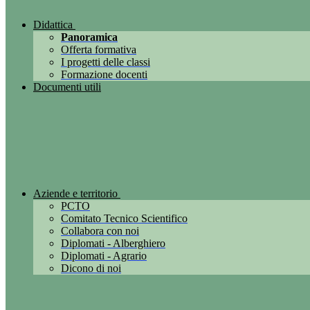
Didattica
Panoramica
Offerta formativa
I progetti delle classi
Formazione docenti
Documenti utili
Aziende e territorio
PCTO
Comitato Tecnico Scientifico
Collabora con noi
Diplomati - Alberghiero
Diplomati - Agrario
Dicono di noi