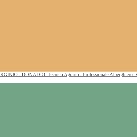
VIRGINIO - DONADIO
Tecnico Agrario - Professionale Alberghiero