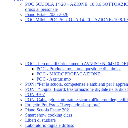
POC SCUOLA 14-20 – AZIONE: 10.8.6 SOTTOAZIONE: 6 A –
d’uso al personale
Piano Estate 2025-2026
POC MIM – POC SCUOLA 14-20 – AZIONE: 10.8.1 SOTT
POC - Percorsi di Orientamento AVVISO N. 64310 DEL
POC - Produciamo… una questione di chimica
POC - MICROPROPAGAZIONE
POC - Agriturismo
PON: “Per la scuola, competenze e ambienti per l’appr
PON - “Digital Board: trasformazione digitale nella didat
PON 9707
PON: Cablaggio strutturato e sicuro all'interno degli edific
Progetto PonFsre - “Lèggendo si esplora”
Piano Scuola Estate 2021
Smart show cooking class
Liberi di studiare
Laboratorio digitale diffuso