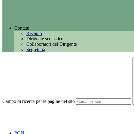
Contatti
Recapiti
Dirigente scolastico
Collaboratori del Dirigente
Segreteria
Campo di ricerca per le pagine del sito
PON