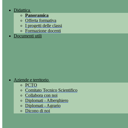
Didattica
Panoramica
Offerta formativa
I progetti delle classi
Formazione docenti
Documenti utili
Aziende e territorio
PCTO
Comitato Tecnico Scientifico
Collabora con noi
Diplomati - Alberghiero
Diplomati - Agrario
Dicono di noi