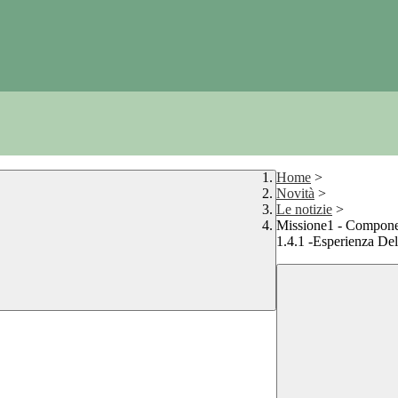
Home
>
Novità
>
Le notizie
>
Missione1 - Component
1.4.1 -Esperienza Del