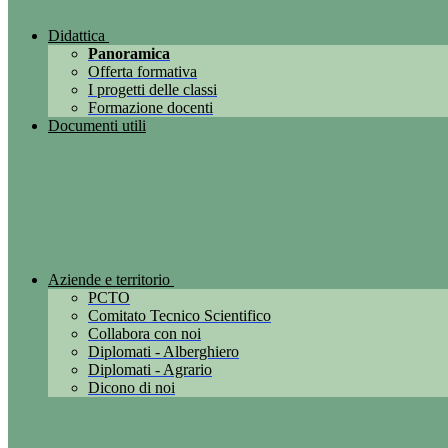
Didattica
Panoramica
Offerta formativa
I progetti delle classi
Formazione docenti
Documenti utili
Aziende e territorio
PCTO
Comitato Tecnico Scientifico
Collabora con noi
Diplomati - Alberghiero
Diplomati - Agrario
Dicono di noi