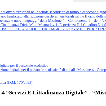
ei divari territoriali nelle scuole secondarie di primo e di secondo grado
finalizzato alla riduzione dei divari territoriali nel I e II ciclo della 
tenze e nuovi linguaggi” della Missione 4 – Componente 1 – del P
Cittadinanza Digitale” - “Misura 1.4.1 -Esperienza Del Cittadino Nei S
R LE PA LOCALI - SCUOLE (DICEMBRE 2022)” - M1C1 PNRR 
igitale per il personale scolastico
nsizione digitale per il personale scolastico" di cui alla Missione 4 - C
astica (D.M. 170/2022)
4 “Servizi E Cittadinanza Digitale” - “Misu