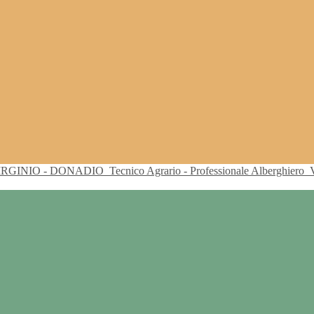
VIRGINIO - DONADIO
Tecnico Agrario - Professionale Alberghiero