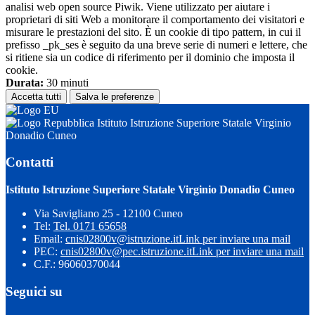
analisi web open source Piwik. Viene utilizzato per aiutare i
proprietari di siti Web a monitorare il comportamento dei visitatori e
misurare le prestazioni del sito. È un cookie di tipo pattern, in cui il
prefisso _pk_ses è seguito da una breve serie di numeri e lettere, che
si ritiene sia un codice di riferimento per il dominio che imposta il
cookie.
Durata:
30 minuti
Accetta tutti
Salva le preferenze
Istituto Istruzione Superiore Statale Virginio
Donadio Cuneo
Contatti
Istituto Istruzione Superiore Statale Virginio Donadio Cuneo
Via Savigliano 25 - 12100 Cuneo
Tel:
Tel. 0171 65658
Email:
cnis02800v@istruzione.it
Link per inviare una mail
PEC:
cnis02800v@pec.istruzione.it
Link per inviare una mail
C.F.: 96060370044
Seguici su