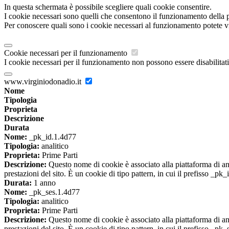
In questa schermata è possibile scegliere quali cookie consentire.
I cookie necessari sono quelli che consentono il funzionamento della pi
Per conoscere quali sono i cookie necessari al funzionamento potete v
Cookie necessari per il funzionamento
I cookie necessari per il funzionamento non possono essere disabilitati.
www.virginiodonadio.it
Nome
Tipologia
Proprieta
Descrizione
Durata
Nome:
_pk_id.1.4d77
Tipologia:
analitico
Proprieta:
Prime Parti
Descrizione:
Questo nome di cookie è associato alla piattaforma di ana
prestazioni del sito. È un cookie di tipo pattern, in cui il prefisso _pk
Durata:
1 anno
Nome:
_pk_ses.1.4d77
Tipologia:
analitico
Proprieta:
Prime Parti
Descrizione:
Questo nome di cookie è associato alla piattaforma di ana
prestazioni del sito. È un cookie di tipo pattern, in cui il prefisso _pk