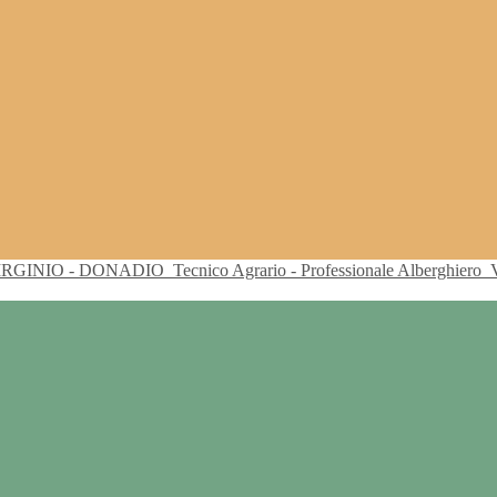
VIRGINIO - DONADIO
Tecnico Agrario - Professionale Alberghiero