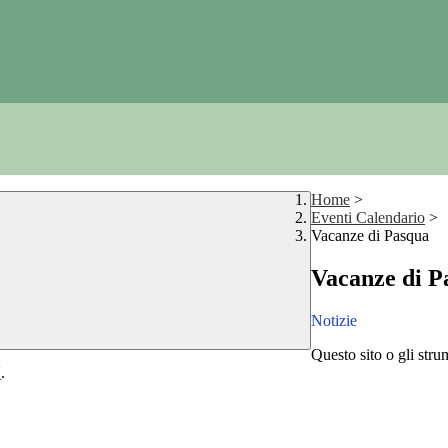
Home
>
Eventi Calendario
>
Vacanze di Pasqua
Vacanze di P
Notizie
Questo sito o gli stru
Y
.