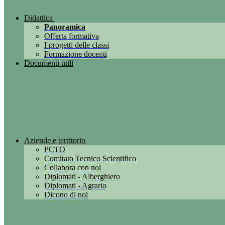
Didattica
Panoramica
Offerta formativa
I progetti delle classi
Formazione docenti
Documenti utili
Aziende e territorio
PCTO
Comitato Tecnico Scientifico
Collabora con noi
Diplomati - Alberghiero
Diplomati - Agrario
Dicono di noi