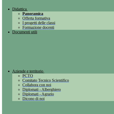
Didattica
Panoramica
Offerta formativa
I progetti delle classi
Formazione docenti
Documenti utili
Aziende e territorio
PCTO
Comitato Tecnico Scientifico
Collabora con noi
Diplomati - Alberghiero
Diplomati - Agrario
Dicono di noi