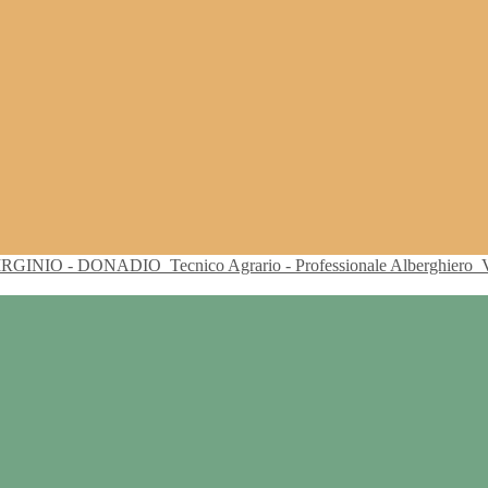
VIRGINIO - DONADIO
Tecnico Agrario - Professionale Alberghiero