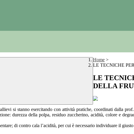
Home
>
LE TECNICHE PE
LE TECNIC
DELLA FR
llievi si stanno esercitando con attività pratiche, coordinati dalla pro
razione: durezza della polpa, residuo zuccherino, acidità, colore e deg
tare; di contro cala l’acidità, per cui è necessario individuare il giu