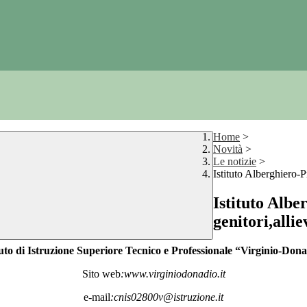
Home
>
Novità
>
Le notizie
>
Istituto Alberghiero-P
Istituto Alb
genitori,allie
tuto di Istruzione Superiore Tecnico e Professionale “Virginio-Don
Sito web
:www.virginiodonadio.it
e-mail
:cnis02800v@istruzione.it