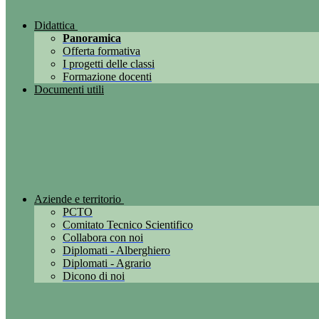
Didattica
Panoramica
Offerta formativa
I progetti delle classi
Formazione docenti
Documenti utili
Aziende e territorio
PCTO
Comitato Tecnico Scientifico
Collabora con noi
Diplomati - Alberghiero
Diplomati - Agrario
Dicono di noi