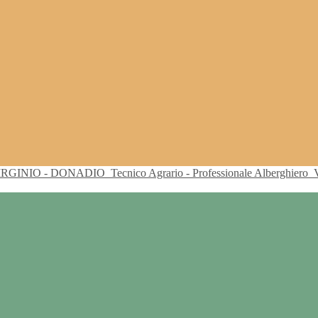
VIRGINIO - DONADIO
Tecnico Agrario - Professionale Alberghiero