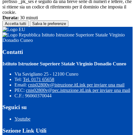
prefisso _pk_ses è seguito da una breve serie di numeri e lettere, che
si ritiene sia un codice di riferimento per il dominio che imposta il
cookie.
Durata:
30 minuti
Accetta tutti
Salva le preferenze
Istituto Istruzione Superiore Statale Virginio
Donadio Cuneo
Contatti
Istituto Istruzione Superiore Statale Virginio Donadio Cuneo
Via Savigliano 25 - 12100 Cuneo
Tel:
Tel. 0171 65658
Email:
cnis02800v@istruzione.it
Link per inviare una mail
PEC:
cnis02800v@pec.istruzione.it
Link per inviare una mail
C.F.: 96060370044
Seguici su
Youtube
Sezione Link Utili