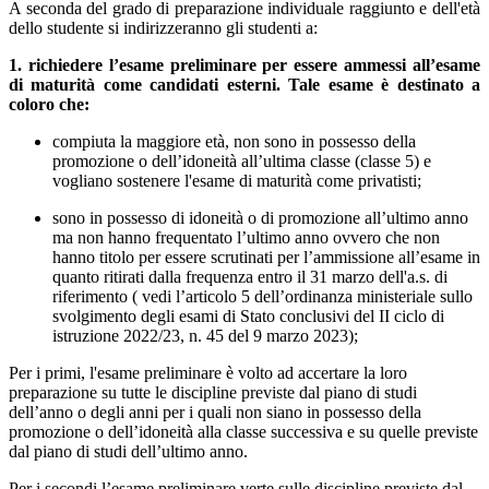
A seconda del grado di preparazione individuale raggiunto e dell'età
dello studente si indirizzeranno gli studenti a:
1. richiedere l’esame preliminare per essere ammessi all’esame
di maturità come candidati esterni. Tale esame è destinato a
coloro che:
compiuta la maggiore età, non sono in possesso della
promozione o dell’idoneità all’ultima classe (classe 5) e
vogliano sostenere l'esame di maturità come privatisti;
sono in possesso di idoneità o di promozione all’ultimo anno
ma non hanno frequentato l’ultimo anno ovvero che non
hanno titolo per essere scrutinati per l’ammissione all’esame in
quanto ritirati dalla frequenza entro il 31 marzo dell'a.s. di
riferimento ( vedi l’articolo 5 dell’ordinanza ministeriale sullo
svolgimento degli esami di Stato conclusivi del II ciclo di
istruzione 2022/23, n. 45 del 9 marzo 2023);
Per i primi, l'esame preliminare è volto ad accertare la loro
preparazione su tutte le discipline previste dal piano di studi
dell’anno o degli anni per i quali non siano in possesso della
promozione o dell’idoneità alla classe successiva e su quelle previste
dal piano di studi dell’ultimo anno.
Per i secondi l’esame preliminare verte sulle discipline previste dal