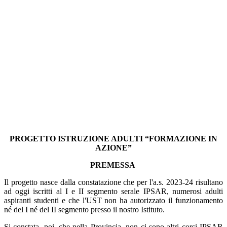
PROGETTO ISTRUZIONE ADULTI “FORMAZIONE IN
AZIONE”
PREMESSA
Il progetto nasce dalla constatazione che per l'a.s. 2023-24 risultano
ad oggi iscritti al I e II segmento serale IPSAR, numerosi adulti
aspiranti studenti e che l'UST non ha autorizzato il funzionamento
né del I né del II segmento presso il nostro Istituto.
Si constata, poi, che nella Provincia, non ci sono altri corsi IPSAR