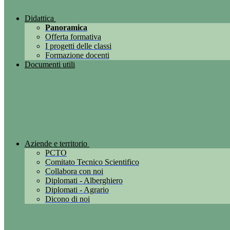
Didattica
Panoramica
Offerta formativa
I progetti delle classi
Formazione docenti
Documenti utili
Aziende e territorio
PCTO
Comitato Tecnico Scientifico
Collabora con noi
Diplomati - Alberghiero
Diplomati - Agrario
Dicono di noi