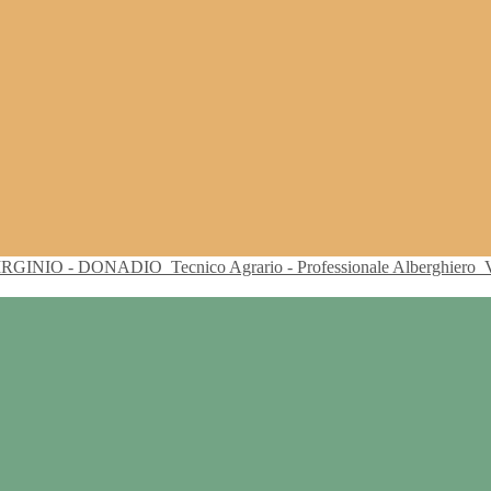
VIRGINIO - DONADIO
Tecnico Agrario - Professionale Alberghiero