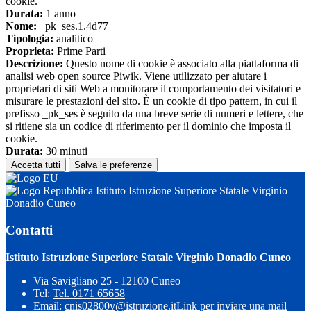
cookie.
Durata:
1 anno
Nome:
_pk_ses.1.4d77
Tipologia:
analitico
Proprieta:
Prime Parti
Descrizione:
Questo nome di cookie è associato alla piattaforma di
analisi web open source Piwik. Viene utilizzato per aiutare i
proprietari di siti Web a monitorare il comportamento dei visitatori e
misurare le prestazioni del sito. È un cookie di tipo pattern, in cui il
prefisso _pk_ses è seguito da una breve serie di numeri e lettere, che
si ritiene sia un codice di riferimento per il dominio che imposta il
cookie.
Durata:
30 minuti
Accetta tutti
Salva le preferenze
Istituto Istruzione Superiore Statale Virginio
Donadio Cuneo
Contatti
Istituto Istruzione Superiore Statale Virginio Donadio Cuneo
Via Savigliano 25 - 12100 Cuneo
Tel:
Tel. 0171 65658
Email:
cnis02800v@istruzione.it
Link per inviare una mail